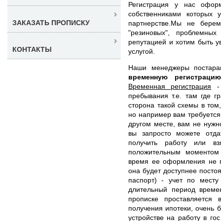
Регистрация у нас офор
собственниками которых 
ЗАКАЗАТЬ ПРОПИСКУ
партнерстве.Мы не берем
"резиновых", проблемны
репутацией и хотим быть у
КОНТАКТЫ
услугой.
Наши менеджеры постар
временную регистраци
Временная регистрация
- 
пребывания т.е. там где 
сторона такой схемы в том,
но например вам требуется 
другом месте, вам не нужн
вы запросто можете отда
получить работу или вз
положительным моментом 
время ее оформления не п
она будет доступнее посто
паспорт) - учет по месту
длительный период време
прописке проставляется 
получения ипотеки, очень б
устройстве на работу в го