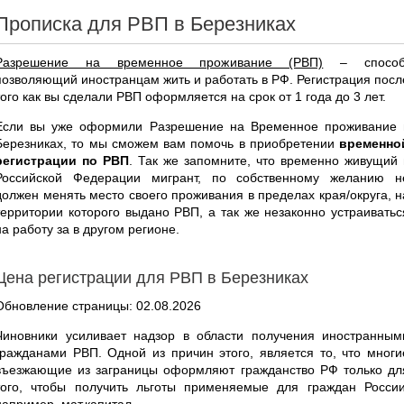
Прописка для РВП в Березниках
Разрешение на временное проживание (РВП)
– способ
позволяющий иностранцам жить и работать в РФ. Регистрация посл
того как вы сделали РВП оформляется на срок от 1 года до 3 лет.
Если вы уже оформили Разрешение на Временное проживание 
Березниках, то мы сможем вам помочь в приобретении
временно
регистрации по РВП
. Так же запомните, что временно живущий 
Российской Федерации мигрант, по собственному желанию н
должен менять место своего проживания в пределах края/округа, н
территории которого выдано РВП, а так же незаконно устраиватьс
на работу за в другом регионе.
Цена регистрации для РВП в Березниках
Обновление страницы: 02.08.2026
Чиновники усиливает надзор в области получения иностранным
гражданами РВП. Одной из причин этого, является то, что многи
въезжающие из заграницы оформляют гражданство РФ только дл
того, чтобы получить льготы применяемые для граждан России
например, мат.капитал.