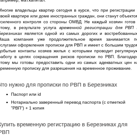
Многие владельцы квартир сегодня в курсе, что при регистрации 
своей квартире или доме иностранных граждан, они станут объекто
усиленного контроля со стороны ОМВД. Не каждый хозяин готов 
этому, в результате услуга
временной регистрации для РВП 
Березниках
является одной из самых дорогих и востребованных
Наша компания уже продолжительное время занимается п
услугами оформления прописки для РВП и имеет с большим трудо
добытые контакты хозяев жилья с которыми проводит регулярну
работу в целях сокращения рисков прописки по РВП. Благодар
этому мы готовы предоставить одни из самых адекватных цен н
временную прописку для разрешения на временное проживание.
Что нужно для прописки по РВП в Березниках
Паспорт или id
Нотариально заверенный перевод паспорта (с отметкой
"РВП") + 1 копия
Купить временную регистрацию в Березниках для
РВП