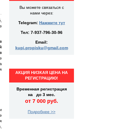
Вы можете связаться с
нами через:
,
Telegram:
Нажмите тут
е
Тел:
7-937-796-30-96
в
Email:
й
kupi.propisku@gmail.com
в
е
а
я
АКЦИЯ НИЗКАЯ ЦЕНА НА
РЕГИСТРАЦИЮ!
Временная регистрация
на до 3 мес.
от 7 000 руб.
и
Подробнее >>
е
я
,