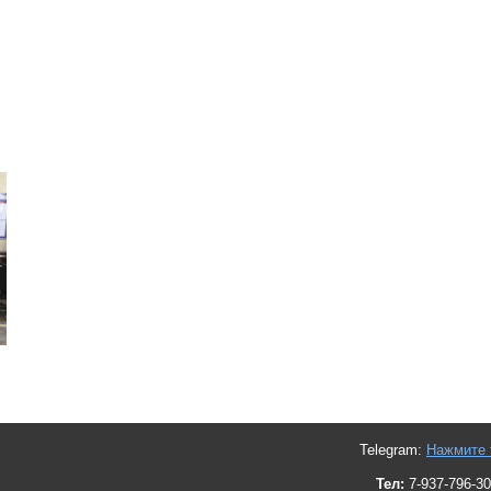
Telegram:
Нажмите 
Тел:
7-937-796-30